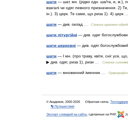
шати
— шат, мн. (рідко одн. ша/та, и, ж.), 
взагалі чи одяг певного призначення. 2) Те,
ін.). 3) церк. Те саме, що риза 1). 4) цер
шати
— див. оклад …
Словник церковно-обрядо
шати літургійні
— див. одяг богослужбо
шати церковні
— див. одяг богослужбо
шати
— I мн. (про траву, квіти, сніг усе, щ
▶ див. одяг, риза 1), ризи …
Словник синонімі
шати
— множинний іменник …
Орфографічни
© Академик, 2000-2026
Обратная связь:
Техподдерж
👣 Путешествия
Экспорт словарей на сайты
, сделанные на PHP,
Jo