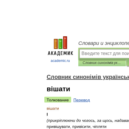
Словари и энциклоп
academic.ru
Словник синонімів української мови
Словник синонімів українсь
вішати
Толкование
Перевод
в
і
шати
I
(
прикр
і
плюючи
до
чогось
,
за
щось
,
надав
прив
і
шувати
,
прив
і
сити
,
ч
і
пляти