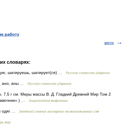
ю работу
віяти
гих словарях:
рую, шатируешь, шатирует(ся) …
Русское словесное ударение
а, ано, аны …
Русское словесное ударение
 7,5 г см. Меры массы В. Д. Гладкий Древний Мир Том 2
правочник».) …
Энциклопедия мифологии
ий одяг …
Зведений словник застарілих та маловживаних слів
рь мер