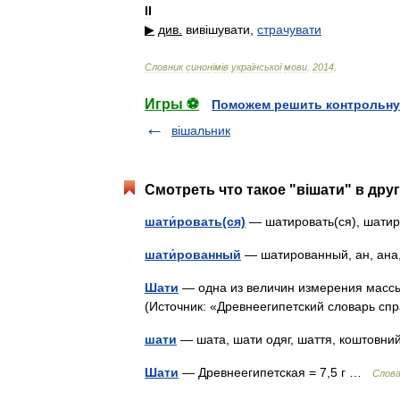
II
▶
див
.
вив
і
шувати
,
страчувати
Словник
синон
і
м
і
в
української
мови
.
2014
.
Игры ⚽
Поможем решить контрольну
вішальник
Смотреть что такое "вішати" в дру
шати́ровать(ся)
— шатировать(ся), шати
шати́рованный
— шатированный, ан, ан
Шати
— одна из величин измерения массы.
(Источник: «Древнеегипетский словарь с
шати
— шата, шати одяг, шаття, коштовн
Шати
— Древнеегипетская = 7,5 г …
Слова