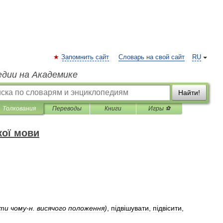
Запомнить сайт
Словарь на свой сайт
RU
едии на Академике
Найти!
Толкования
Переводы
Книги
Игры ⚽
кої мови
ати
чому
-
н
.
висячого
положення
)
,
п
і
дв
і
шувати
,
п
і
дв
і
сити
,