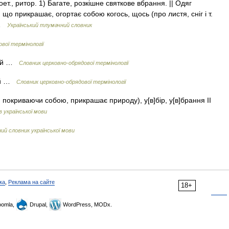
поет., ритор. 1) Багате, розкішне святкове вбрання. || Одяг
 що прикрашає, огортає собою когось, щось (про листя, сніг і т.
к …
Український тлумачний словник
вої термінології
вий …
Словник церковно-обрядової термінології
вий …
Словник церковно-обрядової термінології
о, покриваючи собою, прикрашає природу), у[в]бір, у[в]брання II
в української мови
й словник української мови
ка
,
Реклама на сайте
18+
omla,
Drupal,
WordPress, MODx.